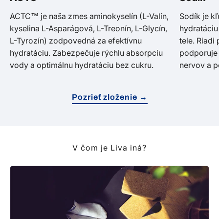
ACTC™ je naša zmes aminokyselín (L-Valín,
Sodík je k
kyselina L-Asparágová, L-Treonín, L-Glycín,
hydratáciu
L-Tyrozín) zodpovedná za efektívnu
tele. Riad
hydratáciu. Zabezpečuje rýchlu absorpciu
podporuje 
vody a optimálnu hydratáciu bez cukru.
nervov a p
Pozrieť zloženie →
V čom je Liva iná?