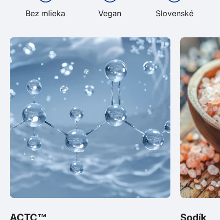
Bez mlieka
Vegan
Slovenské
ACTC™
Sodík