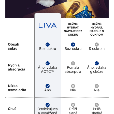
BEŽNÉ
BEŽNÉ
HYDRAT.
HYDRAT.
NÁPOJE BEZ
NÁPOJE S
CUKRU
CUKROM
Obsah
Bez cukru
Bez cukru
S cukrom
cukru
Rýchla
Áno, vďaka
Pomalá
Áno, vďaka
absorpcia
ACTC™
absorpcia
glukóze
Nízka
Áno
Nie
Nie
osmolarita
Osviežujúca
Príliš
Príliš
Chuť
a vyvážená
slané
sladké