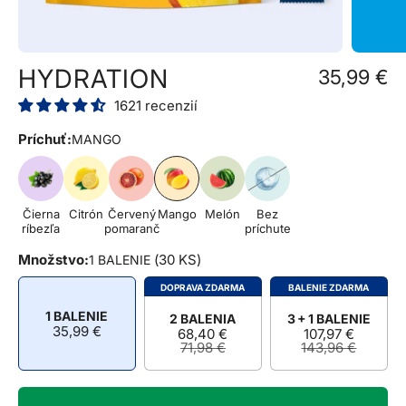
HYDRATION
35,99 €
1621 recenzií
Príchuť:
MANGO
Čierna
Citrón
Červený
Mango
Melón
Bez
ríbezľa
pomaranč
príchute
Množstvo:
(
30 KS
)
1 BALENIE
DOPRAVA ZDARMA
BALENIE ZDARMA
1 BALENIE
2 BALENIA
3 + 1 BALENIE
35,99 €
68,40 €
107,97 €
71,98 €
143,96 €