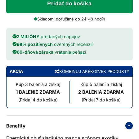
Pridať do košíka
Skladom, doručíme do 24-48 hodín
2 MILIÓNY
predaných nápojov
98% pozitívnych
overených recenzií
60-dňová záruka
vrátenia peňazí
AKCIA
KOMBINUJ AKÉKOĽVEK PRODUKTY
Kúp 3 balenia a získaj
Kúp 5 balení a získaj
1 BALENIE ZDARMA
2 BALENIA ZDARMA
(Pridaj 4 do košíka)
(Pridaj 7 do košíka)
Benefity
Energická chuť sladkého manga s tónom exotiky.