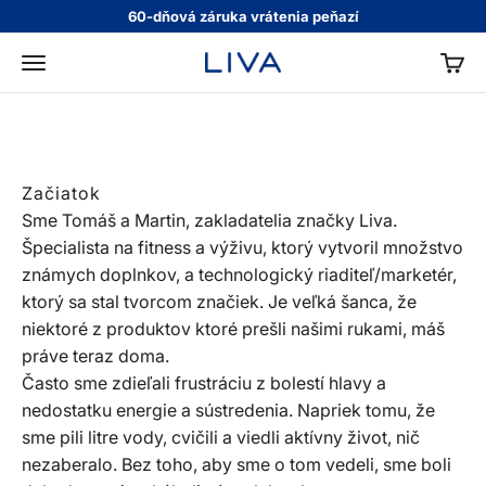
Preskočiť na obsah
60-dňová záruka vrátenia peňazí
Náš príbeh
KOŠÍ
LIVA
Menu
Optimálna hydratácia, nula cukru a
skvelá chuť sa nevylučujú.
Začiatok
Sme Tomáš a Martin, zakladatelia značky Liva.
Špecialista na fitness a výživu, ktorý vytvoril množstvo
známych doplnkov, a technologický riaditeľ/marketér,
ktorý sa stal tvorcom značiek. Je veľká šanca, že
niektoré z produktov ktoré prešli našimi rukami, máš
práve teraz doma.
Často sme zdieľali frustráciu z bolestí hlavy a
nedostatku energie a sústredenia. Napriek tomu, že
sme pili litre vody, cvičili a viedli aktívny život, nič
nezaberalo. Bez toho, aby sme o tom vedeli, sme boli