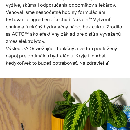
výžive, skúmali odporúčania odborníkov a lekárov.
Venovali sme nespočetné hodiny formuláciám,
testovaniu ingrediencií a chutí. Náš cieľ? Vytvoriť
chutný a funkčný hydratačný nápoj bez cukru. Zrodilo
sa ACTC™ ako efektívny základ pre čistú a vyváženú
zmes elektrolytov.
Výsledok? Osviežujúci, funkčný a vedou podložený
nápoj pre optimálnu hydratáciu. Kryje ti chrbát
kedykoľvek to budeš potrebovať. Na zdravie! 🍹