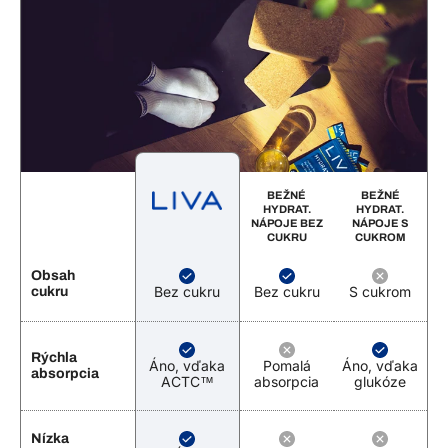
BEŽNÉ
BEŽNÉ
HYDRAT.
HYDRAT.
NÁPOJE BEZ
NÁPOJE S
CUKRU
CUKROM
Obsah
Bez cukru
Bez cukru
S cukrom
cukru
Rýchla
Áno, vďaka
Pomalá
Áno, vďaka
absorpcia
ACTC™
absorpcia
glukóze
Nízka