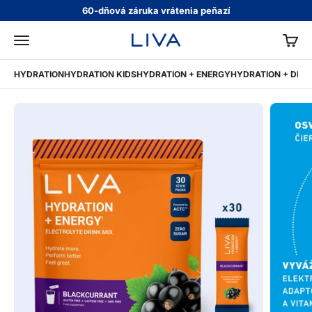
Preskočiť na obsah
60-dňová záruka vrátenia peňazí
KOŠÍ
LIVA
Menu
HYDRATION
HYDRATION KIDS
HYDRATION + ENERGY
HYDRATION + DIGE