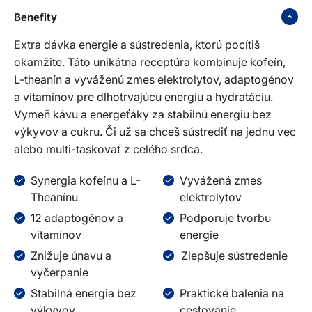
Benefity
Extra dávka energie a sústredenia, ktorú pocítiš
okamžite. Táto unikátna receptúra kombinuje kofeín,
L-theanín a vyváženú zmes elektrolytov, adaptogénov
a vitamínov pre dlhotrvajúcu energiu a hydratáciu.
Vymeň kávu a energeťáky za stabilnú energiu bez
výkyvov a cukru. Či už sa chceš sústrediť na jednu vec
alebo multi-taskovať z celého srdca.
Synergia kofeínu a L-
Vyvážená zmes
Theanínu
elektrolytov
12 adaptogénov a
Podporuje tvorbu
vitamínov
energie
Znižuje únavu a
Zlepšuje sústredenie
vyčerpanie
Stabilná energia bez
Praktické balenia na
výkyvov
cestovanie