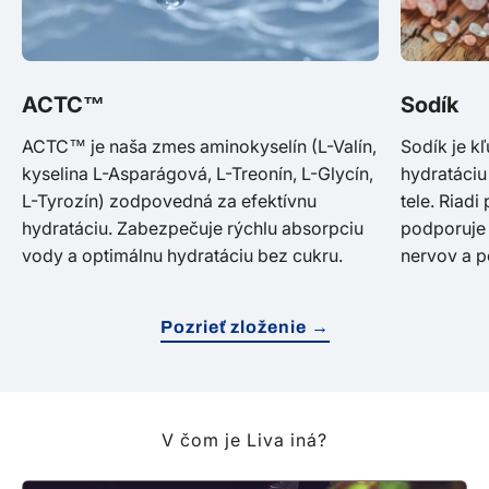
ACTC™
Sodík
ACTC™ je naša zmes aminokyselín (L-Valín,
Sodík je k
kyselina L-Asparágová, L-Treonín, L-Glycín,
hydratáciu
L-Tyrozín) zodpovedná za efektívnu
tele. Riad
hydratáciu. Zabezpečuje rýchlu absorpciu
podporuje 
vody a optimálnu hydratáciu bez cukru.
nervov a p
Pozrieť zloženie →
V čom je Liva iná?