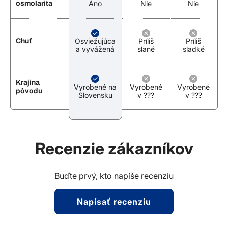
Áno
Nie
Nie
osmolarita
Osviežujúca
Príliš
Príliš
Chuť
a vyvážená
slané
sladké
Krajina
Vyrobené na
Vyrobené
Vyrobené
pôvodu
Slovensku
v ???
v ???
Recenzie zákazníkov
Buďte prvý, kto napíše recenziu
Napísať recenziu