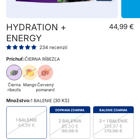
HYDRATION +
44,99 €
ENERGY
234 recenzií
Príchuť:
ČIERNA RÍBEZĽA
Čierna
Mango
Červený
ríbezľa
pomaranč
Množstvo:
(
30 KS
)
1 BALENIE
DOPRAVA ZDARMA
BALENIE ZDARMA
1 BALENIE
2 BALENIA
3 + 1 BALENIE
44,99 €
85,50 €
134,97 €
89,98 €
179,96 €