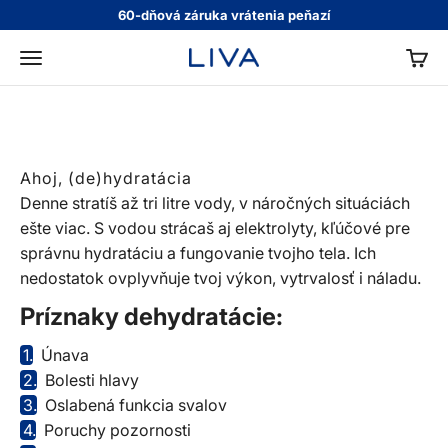
Preskočiť na obsah
60-dňová záruka vrátenia peňazí
Ako to funguje?
KOŠÍ
LIVA
Menu
Pre optimálnu hydratáciu potrebuješ
nielen vodu, ale aj elektrolyty.
Ahoj, (de)hydratácia
Denne stratíš až tri litre vody, v náročných situáciách
ešte viac. S vodou strácaš aj elektrolyty, kľúčové pre
správnu hydratáciu a fungovanie tvojho tela. Ich
nedostatok ovplyvňuje tvoj výkon, vytrvalosť i náladu.
Príznaky dehydratácie:
1.
Únava
2.
Bolesti hlavy
3.
Oslabená funkcia svalov
4.
Poruchy pozornosti