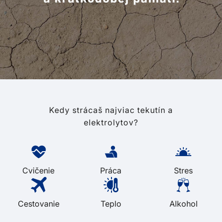
Kedy strácaš najviac tekutín a
elektrolytov?
Cvičenie
Práca
Stres
Cestovanie
Teplo
Alkohol