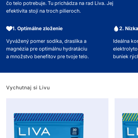
čo telo potrebuje. Tu prichádza na rad Liva. Jej
efektivita stojí na troch pilieroch.
1. Optimálne zloženie
2. Nízk
Vyvážený pomer sodíka, draslíka a
Ideálna ko
magnézia pre optimálnu hydratáciu
elektrolyt
a množstvo benefitov pre tvoje telo.
buniek rých
Vychutnaj si Livu