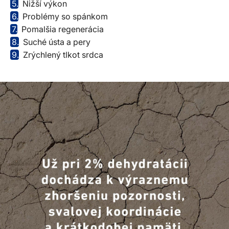
5.
Nižší výkon
6.
Problémy so spánkom
7.
Pomalšia regenerácia
8.
Suché ústa a pery
9.
Zrýchlený tlkot srdca