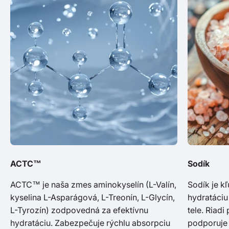
ACTC™
Sodík
ACTC™ je naša zmes aminokyselín (L-Valín,
Sodík je k
kyselina L-Asparágová, L-Treonín, L-Glycín,
hydratáciu
L-Tyrozín) zodpovedná za efektívnu
tele. Riad
hydratáciu. Zabezpečuje rýchlu absorpciu
podporuje 