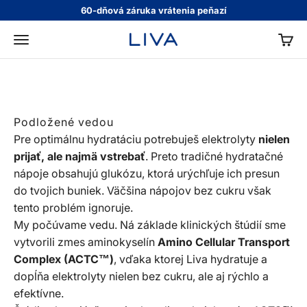
Preskočiť na obsah
60-dňová záruka vrátenia peňazí
Zloženie
KOŠÍ
LIVA
Menu
Vyvážený pomer elektrolytov, nízka
osmolarita a ACTC™.
Podložené vedou
Pre optimálnu hydratáciu potrebuješ elektrolyty
nielen
prijať, ale najmä vstrebať
. Preto tradičné hydratačné
nápoje obsahujú glukózu, ktorá urýchľuje ich presun
do tvojich buniek. Väčšina nápojov bez cukru však
tento problém ignoruje.
My počúvame vedu. Ná základe klinických štúdií sme
vytvorili zmes aminokyselín
Amino Cellular Transport
Complex (ACTC™)
, vďaka ktorej Liva hydratuje a
dopĺňa elektrolyty nielen bez cukru, ale aj rýchlo a
efektívne.