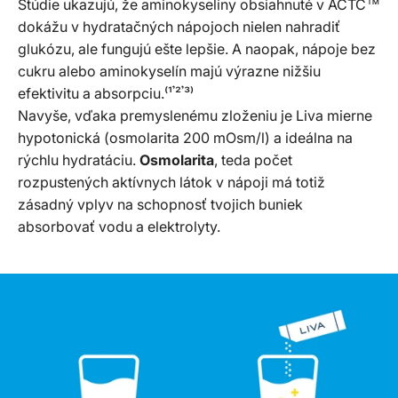
Štúdie ukazujú, že aminokyseliny obsiahnuté v ACTC™
dokážu v hydratačných nápojoch nielen nahradiť
glukózu, ale fungujú ešte lepšie. A naopak, nápoje bez
cukru alebo aminokyselín majú výrazne nižšiu
efektivitu a absorpciu.⁽¹𝄒²𝄒³⁾
Navyše, vďaka premyslenému zloženiu je Liva mierne
hypotonická (osmolarita 200 mOsm/l) a ideálna na
rýchlu hydratáciu.
Osmolarita
, teda počet
rozpustených aktívnych látok v nápoji má totiž
zásadný vplyv na schopnosť tvojich buniek
absorbovať vodu a elektrolyty.