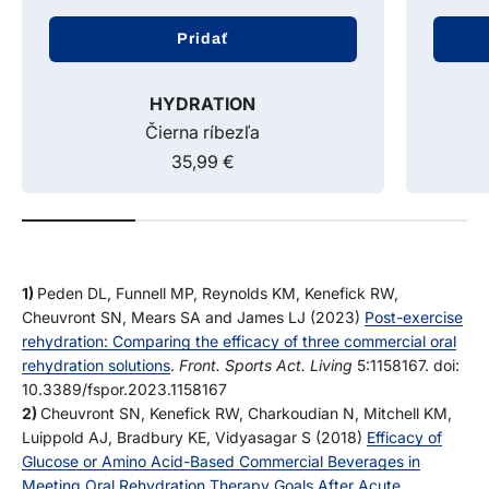
Pridať
HYDRATION
Čierna ríbezľa
35,99 €
Predajná cena
1)
Peden DL, Funnell MP, Reynolds KM, Kenefick RW,
Cheuvront SN, Mears SA and James LJ (2023)
Post-exercise
rehydration: Comparing the efficacy of three commercial oral
rehydration solutions
.
Front. Sports Act. Living
5:1158167. doi:
10.3389/fspor.2023.1158167
2)
Cheuvront SN, Kenefick RW, Charkoudian N, Mitchell KM,
Luippold AJ, Bradbury KE, Vidyasagar S (2018)
Efficacy of
Glucose or Amino Acid-Based Commercial Beverages in
Meeting Oral Rehydration Therapy Goals After Acute