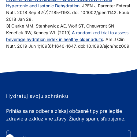
Hypertonic and Isotonic Dehydration
. JPEN J Parenter Enteral
Nutr. 2018 Sep;42(7):1185-1193. doi: 10.1002/jpen.1142. Epub
2018 Jan 28.
3)
Clarke MM, Stanhewicz AE, Wolf ST, Cheuvront SN,
Kenefick RW, Kenney WL (2019)
A randomized trial to assess
beverage hydration index in healthy older adults
. Am J Clin
Nutr. 2019 Jun 1;109(6):1640-1647. doi: 10.1093/ajcn/nqz009.
Hydratuj svoju schránku
Prihlás sa na odber a získaj občasné tipy pre lepšie
zdravie a exkluzívne zľavy. Žiadny spam, sľubujeme.