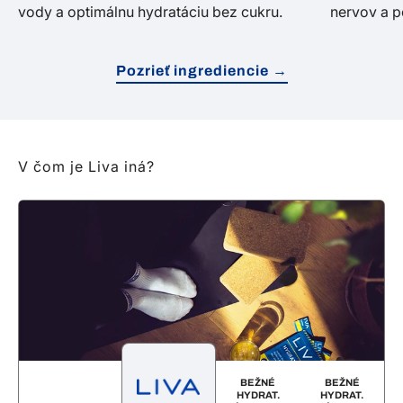
vody a optimálnu hydratáciu bez cukru.
nervov a p
Pozrieť ingrediencie →
V čom je Liva iná?
BEŽNÉ
BEŽNÉ
HYDRAT.
HYDRAT.