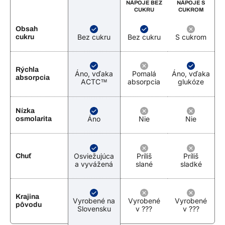
NÁPOJE BEZ
NÁPOJE S
CUKRU
CUKROM
Obsah
Bez cukru
Bez cukru
S cukrom
cukru
Rýchla
Áno, vďaka
Pomalá
Áno, vďaka
absorpcia
ACTC™
absorpcia
glukóze
Nízka
Áno
Nie
Nie
osmolarita
Osviežujúca
Príliš
Príliš
Chuť
a vyvážená
slané
sladké
Krajina
Vyrobené na
Vyrobené
Vyrobené
pôvodu
Slovensku
v ???
v ???