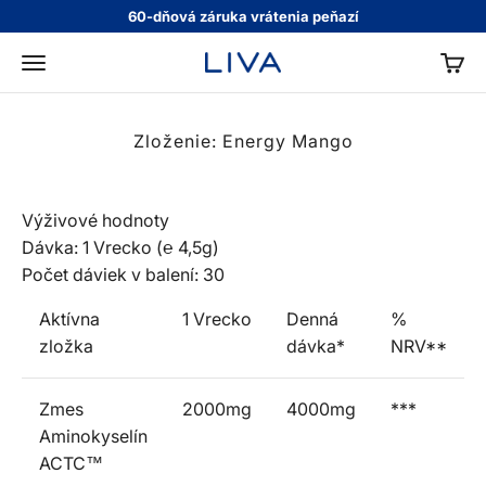
Preskočiť na obsah
60-dňová záruka vrátenia peňazí
KOŠÍ
LIVA
Menu
Zloženie: Energy Mango
Výživové hodnoty
Dávka: 1 Vrecko (℮ 4,5g)
Počet dáviek v balení: 30
Aktívna
1 Vrecko
Denná
%
zložka
dávka*
NRV**
Zmes
2000mg
4000mg
***
Aminokyselín
ACTC™