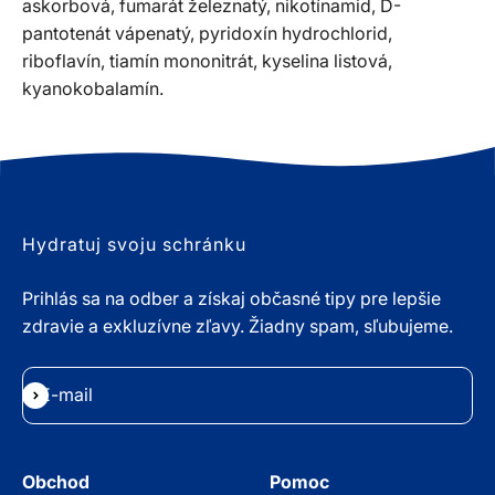
askorbová, fumarát železnatý, nikotínamid, D-
pantotenát vápenatý, pyridoxín hydrochlorid,
riboflavín, tiamín mononitrát, kyselina listová,
kyanokobalamín.
Hydratuj svoju schránku
Prihlás sa na odber a získaj občasné tipy pre lepšie
zdravie a exkluzívne zľavy. Žiadny spam, sľubujeme.
E-mail
Odoberať
Obchod
Pomoc