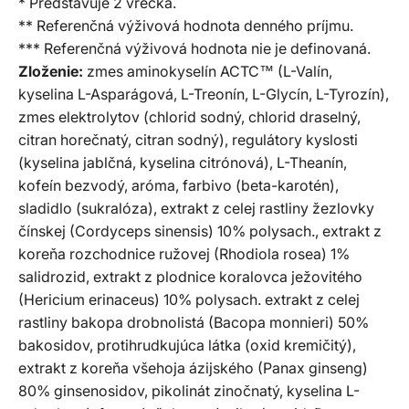
* Predstavuje 2 vrecká.
** Referenčná výživová hodnota denného príjmu.
*** Referenčná výživová hodnota nie je definovaná.
Zloženie:
zmes aminokyselín ACTC™ (L-Valín,
kyselina L-Asparágová, L-Treonín, L-Glycín, L-Tyrozín),
zmes elektrolytov (chlorid sodný, chlorid draselný,
citran horečnatý, citran sodný), regulátory kyslosti
(kyselina jablčná, kyselina citrónová), L-Theanín,
kofeín bezvodý, aróma, farbivo (beta-karotén),
sladidlo (sukralóza), extrakt z celej rastliny žezlovky
čínskej (Cordyceps sinensis) 10% polysach., extrakt z
koreňa rozchodnice ružovej (Rhodiola rosea) 1%
salidrozid, extrakt z plodnice koralovca ježovitého
(Hericium erinaceus) 10% polysach. extrakt z celej
rastliny bakopa drobnolistá (Bacopa monnieri) 50%
bakosidov, protihrudkujúca látka (oxid kremičitý),
extrakt z koreňa všehoja ázijského (Panax ginseng)
80% ginsenosidov, pikolinát zinočnatý, kyselina L-